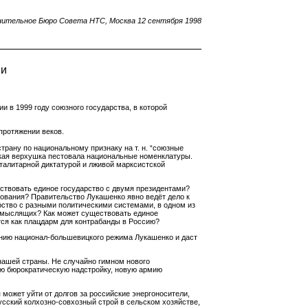
нительное Бюро Совета НТС, Москва 12 сентября 1998
ии
и в 1999 году союзного государства, в которой
протяжении веков.
рану по национальному признаку на т. н. “союзные
ская верхушка пестовала национальные номенклатуры.
талитарной диктатурой и лживой марксистской
ествовать единое государство с двумя президентами?
ования? Правительство Лукашенко явно ведёт дело к
рство с разными политическими системами, в одном из
комыслящих? Как может существовать единое
тся как плацдарм для контрабанды в Россию?
ению национал-большевицкого режима Лукашенко и даст
нашей страны. Не случайно гимном нового
ую бюрократическую надстройку, новую армию
может уйти от долгов за российские энергоносители,
усский колхозно-совхозный строй в сельском хозяйстве,