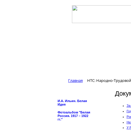
Главная
НТС: Народно-Трудовой
Доку
И.А. Ильин. Белая
Идея
За
Го
Фотоальбом "Белая
Россия. 1917 – 1922
Ро
гг."
Не
У 