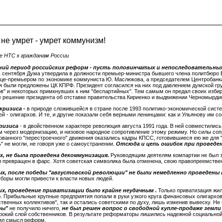
не умрет - умрет коммунизм!
 НТС к гражданам России
ий период российских реформ - пусть половинчатых и непоследовательных 
1 сентября Дума утвердила в должности премьер-министра бывшего члена политбюро Е
це-премьером по экономике коммуниста Ю. Маслюкова, а председателем Центробанка 
я были предложены ЦК КПРФ. Президент согласился на них под давлением думской гр
ов" и некоторых примкнувших к ним "беспартийных". Тем самым он предал своих изби
 решение президента об отставке правительства Кириенко и выдвижении Черномырдин
кризиса -
в
природе сложившейся в стране после 1993 политико-экономической сист
 - олигархов. И те, и другие показали себя верными ленинцами: как и Ульянову им с
ризиса
- в двойственном характере революция августа 1991 года. В ней совместилис
м через модернизацию, и низовое народное сопротивление этому режиму. Но силы соп
ованного "перестроечного" движения оказались кадры КПСС, готовившиеся ею же для "
" не могли, не говоря уже о самоустранении.
Отсюда и цепь ошибок при проведе
х, не была проведена декоммунизация
.
Руководящим деятелям компартии не был за
 превращен в фарс. Хотя советская символика была отменена, свою правопреемствен
х, после победы "августовской революции" не были немедленно проведен
боры могли привести к власти новых людей.
х, проведение приватизации было крайне неудачным
.
Только приватизация жи
. Прибыльные крупные предприятия попали в руки узкого круга финансовых олигархов
твенных коллективов", так и остались советскими по духу, лишь изменив вывеску. Не
ры"
не получило ничего,
не был решен вопрос о свободной купле-продаже земли
рокий слой собственников. В результате реформаторы лишились надежной социальной
ил смысл реформ.