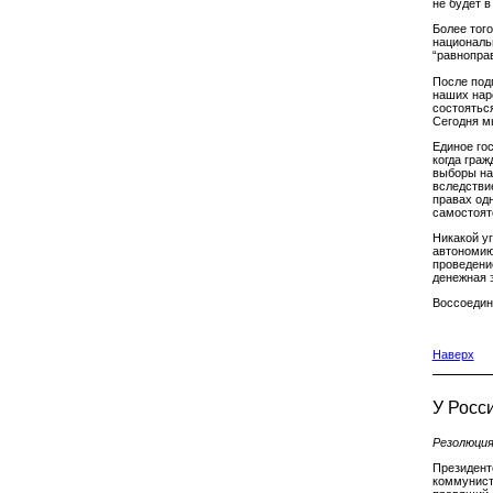
не будет 
Более того
националь
“равноправ
После под
наших нар
состоятьс
Сегодня м
Единое гос
когда гра
выборы на
вследстви
правах одн
самостоят
Никакой у
автономию
проведени
денежная 
Воссоедин
Наверх
У Росси
Резолюци
Президент
коммунист