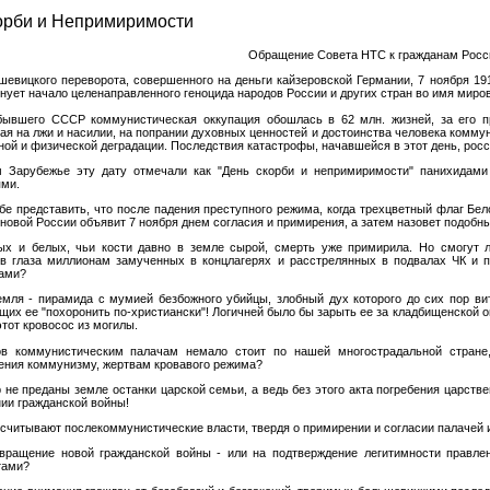
орби и Непримиримости
Обращение Совета НТС к гражданам Росс
шевицкого переворота, совершенного на деньги кайзеровской Германии, 7 ноября 191
нует начало целенаправленного геноцида народов России и других стран во имя миро
ывшего СССР коммунистическая оккупация обошлась в 62 млн. жизней, за его пр
ая на лжи и насилии, на попрании духовных ценностей и достоинства человека комму
ной и физической деградации. Последствия катастрофы, начавшейся в этот день, рос
 Зарубежье эту дату отмечали как "День скорби и непримиримости" панихидам
ми.
ебе представить, что после падения преступного режима, когда трехцветный флаг Бе
новой России объявит 7 ноября днем согласия и примирения, а затем назовет подобны
ых и белых, чьи кости давно в земле сырой, смерть уже примирила. Но смогут 
 в глаза миллионам замученных в концлагерях и расстрелянных в подвалах ЧК и 
ами?
емля - пирамида с мумией безбожного убийцы, злобный дух которого до сих пор ви
их ее "похоронить по-христиански"! Логичней было бы зарыть ее за кладбищенской ог
тот кровосос из могилы.
в коммунистическим палачам немало стоит по нашей многострадальной стране,
ения коммунизму, жертвам кровавого режима?
р не преданы земле останки царской семьи, а ведь без этого акта погребения царст
нии гражданской войны!
ссчитывают послекоммунистические власти, твердя о примирении и согласии палачей 
вращение новой гражданской войны - или на подтверждение легитимности правле
тами?