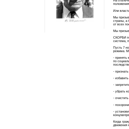
На отвлеч
положения
Или власт
Мы призыв
страны, а
от всех п
Мы призыв
СКОРБИ по
система, 
Пусть 7 н
режима. М
- принять
по социал
последств
- признат
- избавит
- запретит
- убрать 
- очистить
- похорон
- установи
концлагер
Когда гра
движения 