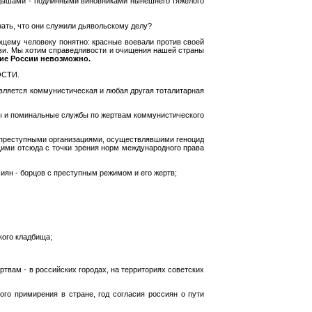
едышами - подлинными виновниками нынешнего тяжелого
ать, что они служили дьявольскому делу?
щему человеку понятно: красные воевали против своей
рови. Мы хотим справедливости и очищения нашей страны
ние России невозможно.
ОСТИ.
яется коммунистическая и любая другая тоталитарная
ды и поминальные службы по жертвам коммунистического
 - преступными организациями, осуществлявшими геноцид
ими отсюда с точки зрения норм международного права
ян - борцов с преступным режимом и его жертв;
кого кладбища;
ртвам - в российских городах, на территориях советских
ого примирения в стране, год согласия россиян о пути