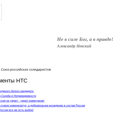
Белое дело
НТС
Посев
Статьи
Книги
База знани
Не в силе Бог, а в правде
Александр Невский
 Союз российских солидаристов
менты НТС
 единого белого кандидата
д Скорби и Непримиримости
ссия не умрет - умрет коммунизм!
 сговор номенклатур, а добровольное вхождение в состав России
России все же есть выбор!