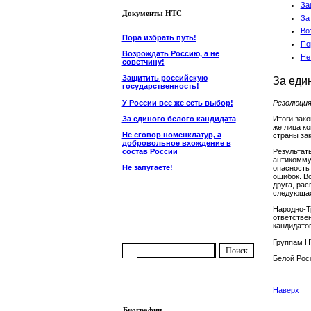
За
Документы НТС
За
Во
Пора избрать путь!
По
Возрождать Россию, а не
Не
советчину!
Защитить российскую
За еди
государственность!
У России все же есть выбор!
Резолюци
За единого белого кандидата
Итоги зак
же лица к
Не сговор номенклатур, а
страны за
добровольное вхождение в
состав России
Результаты
антикомму
Не запугаете!
опасность
ошибок. В
друга, ра
следующая
Народно-Т
ответстве
кандидато
Группам Н
Белой Рос
Наверх
Биографии