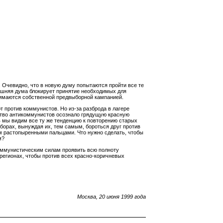
 Очевидно, что в новую думу попытаются пройти все те
няшняя дума блокирует принятие необходимых для
анимаются собственной предвыборной кампанией.
т против коммунистов. Но из-за разброда в лагере
тво антикоммунистов осознало грядущую красную
в мы видим все ту же тенденцию к повторению старых
борах, вынуждая их, тем самым, бороться друг против
ем растопыренными пальцами. Что нужно сделать, чтобы
м?
оммунистическим силам проявить всю полноту
регионах, чтобы против всех красно-коричневых
Москва, 20 июня 1999 года