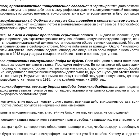
тых, провозглашенное "общественное согласие" и "примирение"
дало возмож
ина выступать в роли арбитров между реформаторами и коммунистической оппозици
 кормились из одного номенклатурного корыта и в критические моменты быстро прихо
 государственный бюджет ни разу не был приведен в соответствие с реал
крывался за счет инфляции, потом в значительной мере за счет займов. Неспособност
густовский срыв 1998 года.
енее, за 7 лет в стране произошли серьезные сдвиги
. Они дают основание наде
трана приняла демократическую конституцию, обеспечившую возрождение Церкви, отн
ть предпринимательской деятельности и создания общественных организаций. Милли
ы познали жизнь в свободной стране. Многие побывали за границей. Около 7 миллион
елей Интернета - познавших радость свободного общения со всем миром. Число частны
рвые с 1913 года увидела товарное изобилие - хотя и не всем доступное.
го пришествия коммунистов добра не будет.
Свои обещания выплат всем-всем-
 лишь запуском печатного станка. Последует инфляция. Ее попытаются обуздать адм
последуют, с одной стороны, пустые полки магазинов, с другой - черный рынок, борь
чия, создавшиеся вокруг внешнеторговой деятельности, рухнут. Субсидии отечествен
 - не помогут. Неудачи в экономике повлекут за собой государственную ложь, для п
роизойдет откат, если не к 1918, то, по крайней мере, - к 1990 году.
 силы общества, все кому дорога свобода, должны объединяться
для предот
ших детей зависят только от нас, от нашего активного неприятия коммунизма и проти
чередного бесплатного "рая".
 коммунисты не нарушат конституцию страны, все наши действия должны оставаться с
 против любых попыток ее нарушения или изменения.
ипы в отношении красных властей - не бойся, не лги, не проси, не сотрудничай.
 сегодня - защита наших неотъемлемых прав и свобод, - защищая их, мы спасаем стр
 завтра - добиться коренного обновления правящего слоя, чтобы возродить свободную
 будет заново начинать цикл реформ - на этот раз уже без ошибок. К этому и надо гот