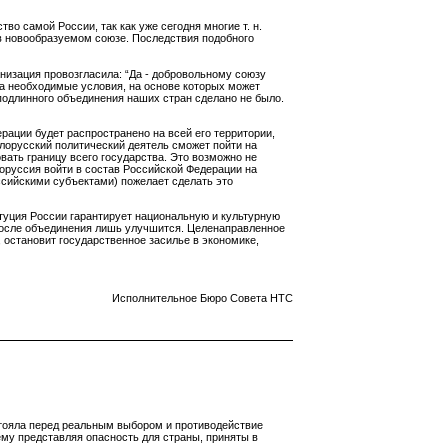
во самой России, так как уже сегодня многие т. н.
в новообразуемом союзе. Последствия подобного
низация провозгласила: “Да - добровольному союзу
а необходимые условия, на основе которых может
подлинного объединения наших стран сделано не было.
рации будет распространено на всей его территории,
елорусский политический деятель сможет пойти на
ать границу всего государства. Это возможно не
оруссия войти в состав Российской Федерации на
оссийскими субъектами) пожелает сделать это
туция России гарантирует национальную и культурную
 после объединения лишь улучшится. Целенаправленное
остановит государственное засилье в экономике,
Исполнительное Бюро Совета НТС
стояла перед реальным выбором и противодействие
у представляя опасность для страны, приняты в