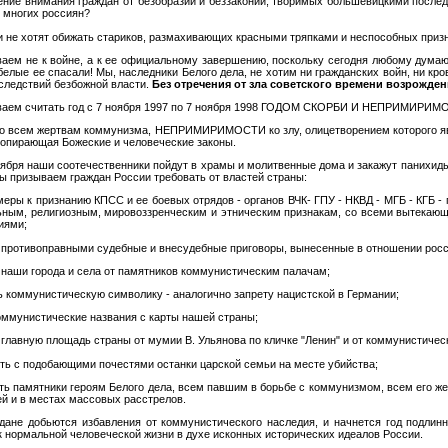
ение внимания граждан от безобразий и беззаконий, творимых большевицкими посл
 многих россиян?
и не хотят обижать стариков, размахивающих красными тряпками и неспособных призн
аем не к войне, а к ее официальному завершению, поскольку сегодня любому думаю
 белые ее спасали! Мы, наследники Белого дела, не хотим ни гражданских войн, ни к
оследствий безбожной власти.
Без отречения от зла советского времени возрожде
аем считать год с 7 ноября 1997 по 7 ноября 1998 ГОДОМ СКОРБИ И НЕПРИМИРИМ
 всем жертвам коммунизма, НЕПРИМИРИМОСТИ ко злу, олицетворением которого явл
попирающая Божеские и человеческие законы.
оября наши соотечественники пойдут в храмы и молитвенные дома и закажут панихи
ы призываем граждан России требовать от властей страны:
 меры к признанию КПСС и ее боевых отрядов - органов ВЧК- ГПУ - НКВД - МГБ - КГБ
ьным, религиозным, мировоззренческим и этническим признакам, со всеми вытекающ
иями;
ь противоправными судебные и внесудебные приговоры, вынесенные в отношении росси
ь наши города и села от памятников коммунистическим палачам;
ь коммунистическую символику - аналогично запрету нацистской в Германии;
коммунистические названия с карты нашей страны;
 главную площадь страны от мумии В. Ульянова по кличке "Ленин" и от коммунистичес
ить с подобающими почестями останки царской семьи на месте убийства;
ть памятники героям Белого дела, всем павшим в борьбе с коммунизмом, всем его же
ей и в местах массовых расстрелов.
ждане добьются избавления от коммунистического наследия, и начнется год подлинн
к нормальной человеческой жизни в духе исконных исторических идеалов России.