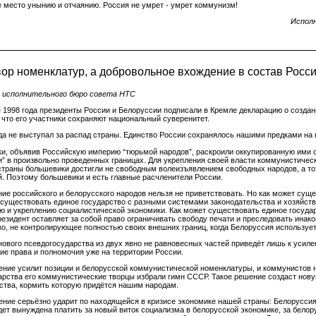
е место унынию и отчаянию. Россия не умрет - умрет коммунизм!
Испол
вор номенклатур, а добровольное вхождение в состав Росс
 исполнительного бюро совета НТС
 1998 года президенты России и Белоруссии подписали в Кремле декларацию о создани
 что его участники сохраняют национальный суверенитет.
да не выступал за распад страны. Единство России сохранялось нашими предками на 
и, объявив Российскую империю “тюрьмой народов”, раскроили оккупированную ими ст
и” в произвольно проведенных границах. Для укрепления своей власти коммунистиче
страны большевики достигли не свободным волеизъявлением свободных народов, а то
й. Поэтому большевики и есть главные расчленители России.
ие российского и белорусского народов нельзя не приветствовать. Но как может сущ
 существовать единое государство с разными системами законодательства и хозяйств
ю и укреплению социалистической экономики. Как может существовать единое госуда
резидент оставляет за собой право ограничивать свободу печати и преследовать ина
во, не контролирующее полностью своих внешних границ, когда Белоруссия используе
нового псевдогосударства из двух явно не равновесных частей приведёт лишь к усил
ие права и полномочия уже на территории России.
ение усилит позиции и белорусской коммунистической номенклатуры, и коммунистов 
арства его коммунистические творцы избрали гимн СССР. Такое решение создаст нов
ства, кормить которую придётся нашим народам.
ение серьёзно ударит по находящейся в кризисе экономике нашей страны: Белоруссия 
дет вынуждена платить за новый виток социализма в белорусской экономике, за белор