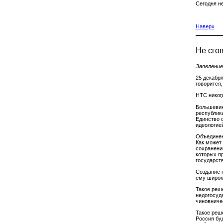
Сегодня н
Наверх
Не сго
Заявление
25 декабря
говорится,
НТС никог
Большевик
республик
Единство 
идеологие
Объединен
Как может
сохранени
которых п
государст
Создание 
ему широк
Такое реш
недогосуд
чиновниче
Такое реш
Россия бу