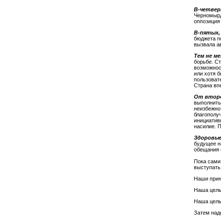
В-четвер
Черномырд
оппозиция
В-пятых,
бюджета по
вызвала ав
Тем не м
борьбе. С
возможнос
или хотя б
пользоват
Страна впе
От второ
выполнить
неизбежно 
благополу
инициативы
насилие. П
Здоровые
будущее на
обещания о
Пока сами
выступать
Наши принц
Наша цель
Наша цель
Затем надо