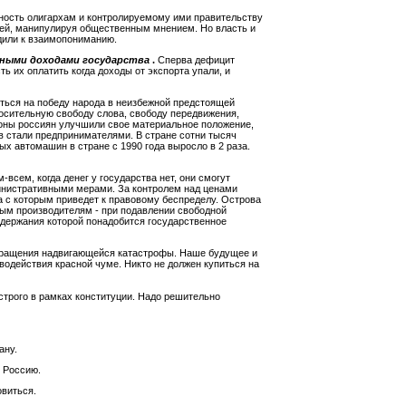
ность олигархам и контролируемому ими правительству
ей, манипулируя общественным мнением. Но власть и
дили к взаимопониманию.
ьными доходами государства
.
Сперва дефицит
ь их оплатить когда доходы от экспорта упали, и
яться на победу народа в неизбежной предстоящей
осительную свободу слова, свободу передвижения,
оны россиян улучшили свое материальное положение,
ов стали предпринимателями. В стране сотни тысяч
х автомашин в стране с 1990 года выросло в 2 раза.
всем, когда денег у государства нет, они смогут
инистративными мерами. За контролем над ценами
ба с которым приведет к правовому беспределу. Острова
ным производителям - при подавлении свободной
оддержания которой понадобится государственное
вращения надвигающейся катастрофы. Наше будущее и
водействия красной чуме. Никто не должен купиться на
трого в рамках конституции. Надо решительно
ану.
 Россию.
овиться.