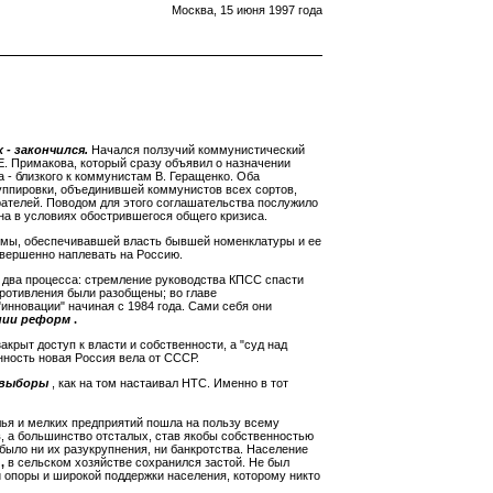
Москва, 15 июня 1997 года
- закончился.
Начался ползучий коммунистический
. Примакова, который сразу объявил о назначении
- близкого к коммунистам В. Геращенко. Оба
уппировки, объединившей коммунистов всех сортов,
рателей. Поводом для этого соглашательства послужило
а в условиях обострившегося общего кризиса.
емы, обеспечивавшей власть бывшей номенклатуры и ее
овершенно наплевать на Россию.
ь два процесса: стремление руководства КПСС спасти
ротивления были разобщены; во главе
инновации" начиная с 1984 года. Сами себя они
нии реформ
.
крыт доступ к власти и собственности, а "суд над
ность новая Россия вела от СССР.
ы выборы
, как на том настаивал НТС. Именно в тот
лья и мелких предприятий пошла на пользу всему
, а большинство отсталых, став якобы собственностью
 было ни их разукрупнения, ни банкротства. Население
,
в сельском хозяйстве сохранился застой. Не был
 опоры и широкой поддержки населения, которому никто