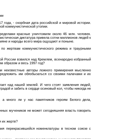
ии
7 года, - скорбная дата российской и мировой истории.
вой коммунистической утопии.
еделами красные уничтожили около 46 млн. человек.
нистическая диктатура привела сотни миллионов людей к
сияне и народы всего мира ощущают и поныне.
и по жертвам коммунистического режима и траурными
лой России взвился над Кремлем, всенародно избранный
м образом и весь 1997 год?
ли неизвестные авторы ложного примирения мысленно
предложить им облобызаться со своими палачами и их
тает над нашей землей. И чего стоят заявления людей,
радой и забить в сердце осиновый кол, чтобы никогда не
 а много ли у нас памятников героям Белого дела,
венных мучеников не может сегодняшняя власть говорить
и их жертв?
ния перекрасившейся номенклатуры в тесном союзе с