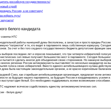
щитить российскую государственность!
 новый строй!
зрождать Россию, а не советчину!
ра избрать путь!
 запугаете!
ного белого кандидата
я совета НТС
онодательной работы нынешней думы бесполезны, а зачастую и просто вредны России.
оммуно-“патриотов” и те, кто видит в парламенте лишь собственную кормушку. Сегод
конов. За счет и без того скудного государственного бюджета депутатские фракции з
 выборов последних лет и опросов показывают, что три четверти избирателей голосую
нистических сил левые получают большинство мест в парламенте. Сегодня большинс
 и пытается сделать многое для объединения своих сторонников. Но накануне выборо
о многих регионах России антикоммунисты выставляют по несколько кандидатов на вы
спыляя голоса своих избирателей. Вместо единого антибольшевицкого кулака действу
 дума была настоящим законодательным органом, а не красно-коричневым балагано
рудовой Союз, как старейшая антибольшевицкая организация, предлагает всем антик
нности за будущее нашего парламента, за будущее России и координировать усилия в 
в выступал один белый. Его необходимо поддерживать всеми возможными способами.
ТС надлежит всячески содействовать единству антикоммунистических сил.
сии - белую думу!