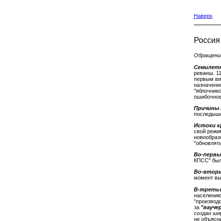
Наверх
Россия 
Обращение
Семилетн
реванш. 1
первым ви
назначени
"яблочник
ошибочное
Причины 
последышей
Истоки к
свой режи
новообраз
"обновлять
Во-первы
КПСС" был
Во-вторы
момент вы
В-третьи
населению
"производс
за
"вауче
создан ши
не объясн