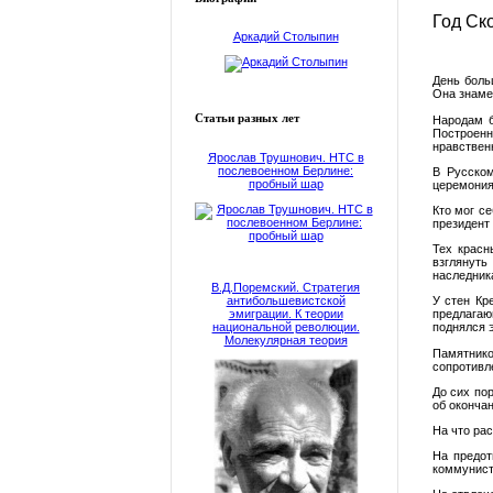
Год Ск
Аркадий Столыпин
День боль
Она знаме
Статьи разных лет
Народам б
Построенн
нравствен
Ярослав Трушнович. НТС в
послевоенном Берлине:
В Русском
пробный шар
церемония
Кто мог с
президент 
Тех красн
взглянуть
наследник
В.Д.Поремский. Стратегия
антибольшевистской
У стен Кр
эмиграции. К теории
предлагающ
национальной революции.
поднялся э
Молекулярная теория
Памятнико
сопротивл
До сих по
об оконча
На что ра
На предот
коммунис